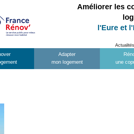
Améliorer les c
lo
l'Eure et l
Actualité
over
Adapter
Rén
ogement
mon logement
une copr