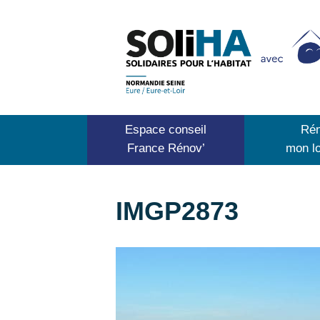
Espace conseil
Rén
France Rénov’
mon l
IMGP2873