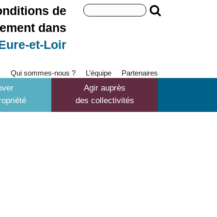
Search
onditions de
for:
gement dans
'Eure-et-Loir
s
Qui sommes-nous ?
L’équipe
Partenaires
over
Agir auprès
opriété
des collectivités