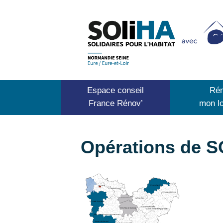
Espace conseil
Rén
France Rénov’
mon l
Opérations de S