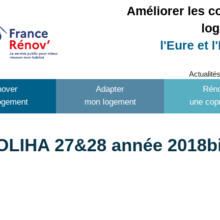
Améliorer les c
lo
l'Eure et l
Actualité
over
Adapter
Rén
ogement
mon logement
une copr
OLIHA 27&28 année 2018b