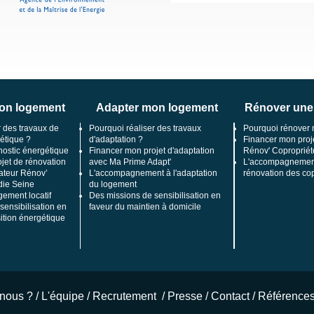
on logement
Adapter mon logement
Rénover une
r des travaux de
Pourquoi réaliser des travaux
Pourquoi rénover 
étique ?
d'adaptation ?
Financer mon proj
nostic énergétique
Financer mon projet d'adaptation
Rénov' Copropriét
jet de rénovation
avec Ma Prime Adapt'
L'accompagnement
teur Rénov’
L'accompagnement à l'adaptation
rénovation des co
ie Seine
du logement
gement locatif
Des missions de sensibilisation en
sensibilisation en
faveur du maintien à domicile
sition énergétique
nous ?
/
L'équipe
/
Recrutement
/
Presse
/
Contact
/
Référence