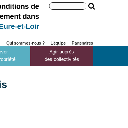
Search
onditions de
for:
gement dans
'Eure-et-Loir
s
Qui sommes-nous ?
L’équipe
Partenaires
over
Agir auprès
opriété
des collectivités
is