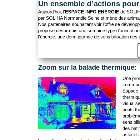
Un ensemble d’actions pour d
Aujourd’hui, l’
ESPACE INFO ENERGIE
de SOLIHA
par SOLIHA Normandie Seine et mène des animati
Nos partenaires souhaitant voir l’offre se dével
propose désormais une semaine type d’animations.
l’énergie, une demi-journée de sensibilisation de
Zoom sur la balade thermique:
Une prom
commune
Espace 
thermiqu
visualise
ponts th
problème
sensibil
des bâti
astuces 