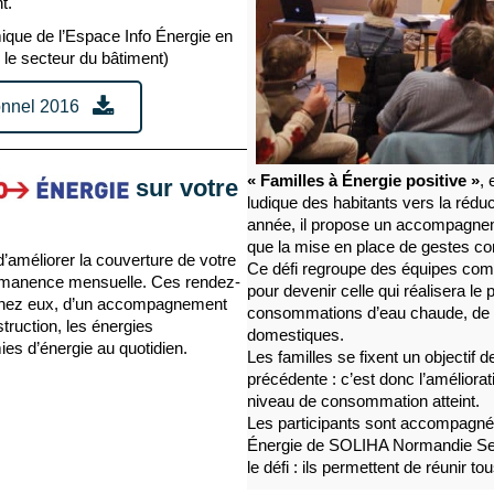
t.
mique de l’Espace Info Énergie en
r le secteur du bâtiment)
onnel 2016
« Familles à Énergie positive »
,
sur votre
ludique des habitants vers la rédu
année, il propose un accompagnem
que la mise en place de gestes con
améliorer la couverture de votre
Ce défi regroupe des équipes com
 permanence mensuelle. Ces rendez-
pour devenir celle qui réalisera le
e chez eux, d’un accompagnement
consommations d’eau chaude, de c
truction, les énergies
domestiques.
ies d’énergie au quotidien.
Les familles se fixent un objectif 
précédente : c’est donc l’amélior
niveau de consommation atteint.
Les participants sont accompagnés 
Énergie de SOLIHA Normandie Sei
le défi : ils permettent de réunir t