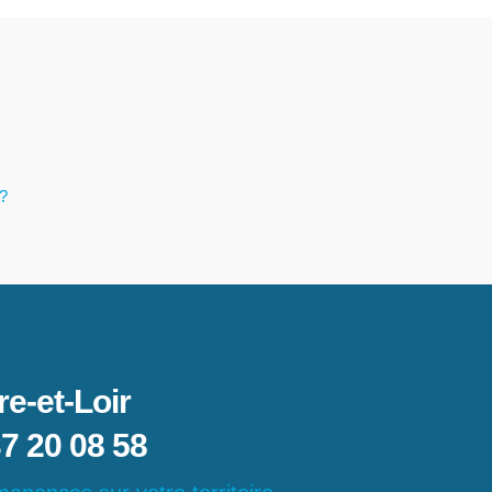
 ?
re-et-Loir
7 20 08 58