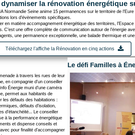
ynamiser la rénovation énergétique sur
 Normandie Seine anime 15 permanences sur le territoire de l’Eure 
ons lors d’évènements spécifiques.
opper en matière accompagnement énergétique des territoires, l’Espa
 C’est une offre complète de communication autour de l’énergie avec
s agents, une permanence exceptionnelle, une balade thermique et un
Téléchargez l'affiche la Rénovation en cinq actions
Le défi Familles à Éne
enade à travers les rues de leur
, en compagnie d’un conseiller
Info Énergie muni d’une caméra
e, permet aux habitants de
r les défauts des habitations :
ermiques, défauts d’isolation,
s d’étanchéité... Le conseiller
ise à la performance énergétique
ments et dispense conseils et
avec pour finalité d’accompagner