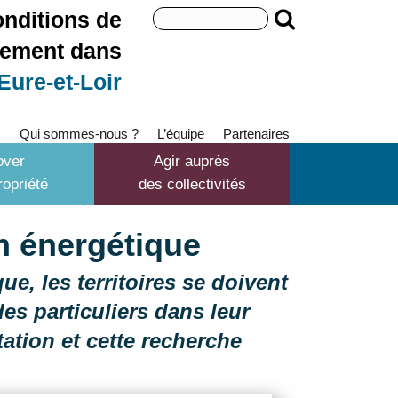
Search
onditions de
for:
gement dans
'Eure-et-Loir
s
Qui sommes-nous ?
L’équipe
Partenaires
over
Agir auprès
opriété
des collectivités
on énergétique
e, les territoires se doivent
es particuliers dans leur
tion et cette recherche