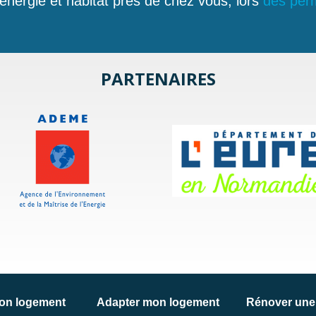
 énergie et habitat près de chez vous, lors
des perm
PARTENAIRES
on logement
Adapter mon logement
Rénover une