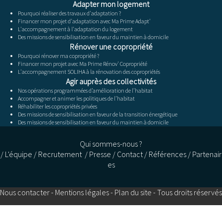
Adapter mon logement
Pourquoi réaliser des travaux d'adaptation ?
Financer mon projet d'adaptation avec Ma Prime Adapt'
L'accompagnement à l'adaptation du logement
Des missions de sensibilisation en faveur du maintien à domicile
Rénover une copropriété
Pourquoi rénover ma copropriété ?
Financer mon projet avec Ma Prime Rénov' Copropriété
L'accompagnement SOLIHA à la rénovation des copropriétés
Agir auprès des collectivités
Nos opérations programmées d’amélioration de l’habitat
Accompagner et animer les politiques de l’habitat
Réhabiliter les copropriétés privées
Des missions de sensibilisation en faveur de la transition énergétique
Des missions de sensibilisation en faveur du maintien à domicile
Qui sommes-nous ?
/
L'équipe
/
Recrutement
/
Presse
/
Contact
/
Références
/
Partenair
es
Nous contacter
-
Mentions légales
-
Plan du site
- Tous droits réservés